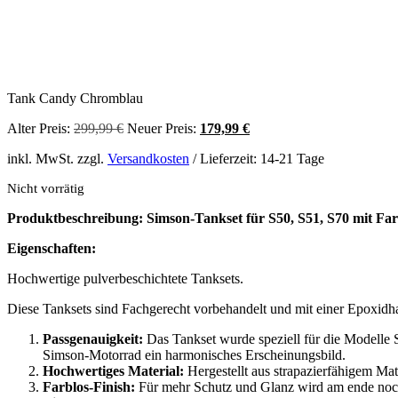
Tank Candy Chromblau
Ursprünglicher
Aktueller
Alter Preis:
299,99
€
Neuer Preis:
179,99
€
Preis
Preis
inkl. MwSt. zzgl.
Versandkosten
/ Lieferzeit: 14-21 Tage
war:
ist:
299,99 €
179,99 €.
Nicht vorrätig
Produktbeschreibung: Simson-Tankset für S50, S51, S70 mit Far
Eigenschaften:
Hochwertige pulverbeschichtete Tanksets.
Diese Tanksets sind Fachgerecht vorbehandelt und mit einer Epoxidha
Passgenauigkeit:
Das Tankset wurde speziell für die Modelle 
Simson-Motorrad ein harmonisches Erscheinungsbild.
Hochwertiges Material:
Hergestellt aus strapazierfähigem Mat
Farblos-Finish:
Für mehr Schutz und Glanz wird am ende noch