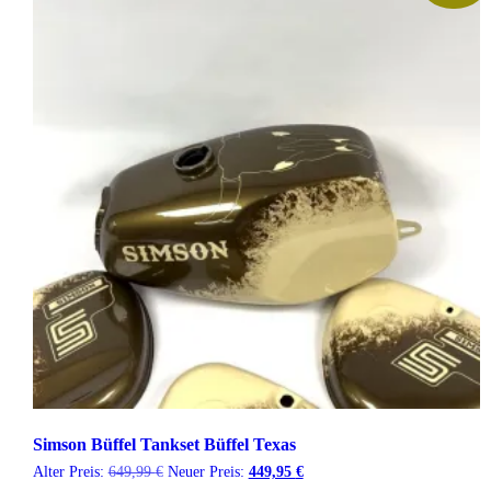
Simson Büffel Tankset Büffel Texas
Ursprünglicher
Aktueller
Alter Preis:
649,99
€
Neuer Preis:
449,95
€
Preis
Preis