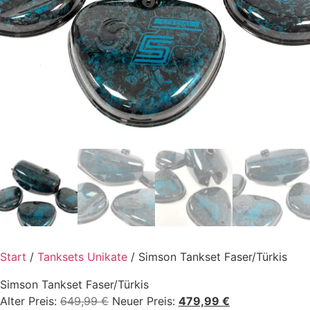
Start
/
Tanksets Unikate
/ Simson Tankset Faser/Türkis
Simson Tankset Faser/Türkis
Ursprünglicher
Aktueller
Alter Preis:
649,99
€
Neuer Preis:
479,99
€