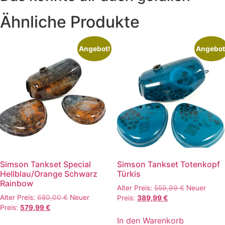
Ähnliche Produkte
Angebot!
Angebot
Simson Tankset Special
Simson Tankset Totenkopf
Hellblau/Orange Schwarz
Türkis
Rainbow
Ursprünglic
Alter Preis:
559,99
€
Neuer
Ursprünglicher
Alter Preis:
680,00
€
Neuer
Aktueller
Preis
Preis:
389,99
€
Aktueller
Preis
Preis:
579,99
€
Preis
war:
Preis
war:
ist:
559,99 €
In den Warenkorb