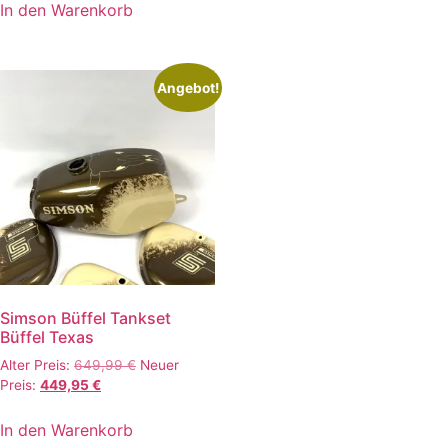
ist:
680,00 €
389,99 €.
In den Warenkorb
579,99 €.
Angebot!
Simson Büffel Tankset
Büffel Texas
Ursprünglicher
Alter Preis:
649,99
€
Neuer
Aktueller
Preis
Preis:
449,95
€
Preis
war:
ist:
649,99 €
In den Warenkorb
449,95 €.